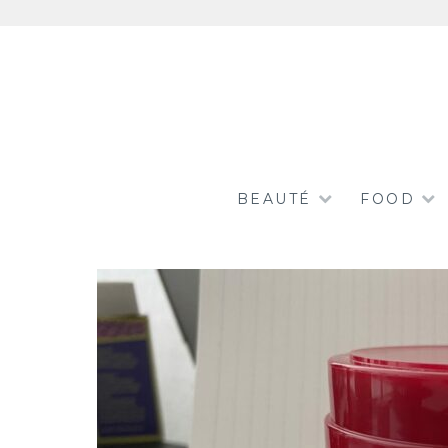
Aller
au
contenu
BEAUTÉ
FOOD