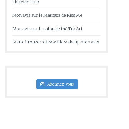
Shiseido Fino
Mon avis sur le Mascara de Kiss Me
Mon avis sur le salon de thé Trà Art
Mon avis sur le Masc
Matte bronzer stick Milk Makeup mon avis
MAQUILLAGE
Kiss Me Mascara : le plus populaire en Asie Po
d’un mascara de qualité supérieure, le choix 
Abonnez-vous
une multitude de marques et de produits su
propres revendications et avantages. Cepe
démarque […]
16 OCTOBRE 20